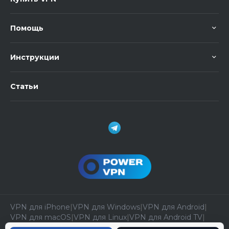
Помощь
Инструкции
Статьи
VPN для iPhone
|
VPN для Windows
|
VPN для Android
|
VPN для macOS
|
VPN для Linux
|
VPN для Android TV
|
VPN через Telegram
|
VPN-подписка
|
VPN на месяц
|